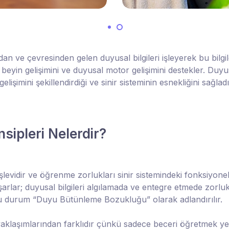
an ve çevresinden gelen duyusal bilgileri işleyerek bu bilg
yin gelişimini ve duyusal motor gelişimini destekler. Duyusal 
elişimini şekillendirdiği ve sinir sisteminin esnekliğini sağ
sipleri Nelerdir?
levidir ve öğrenme zorlukları sinir sistemindeki fonksiyo
şarlar; duyusal bilgileri algılamada ve entegre etmede zorl
bu durum “Duyu Bütünleme Bozukluğu” olarak adlandırılır.
klaşımlarından farklıdır çünkü sadece beceri öğretmek ye