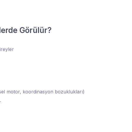
erde Görülür?
ireyler
sel motor, koordinasyon bozuklukları)
r